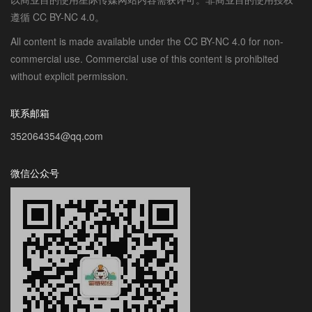
遵循 CC BY-NC 4.0。
All content is made available under the CC BY-NC 4.0 for non-
commercial use. Commercial use of this content is prohibited
without explicit permission.
联系邮箱
352064354@qq.com
微信公众号