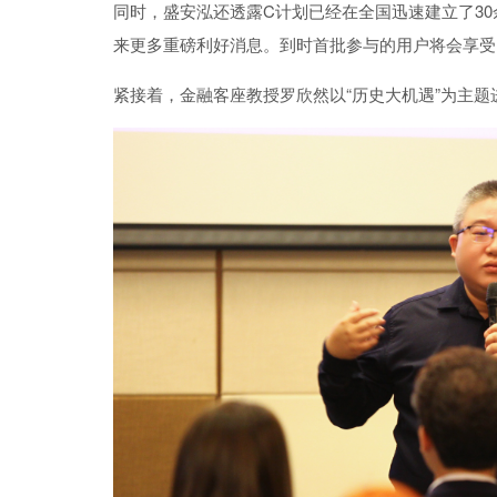
同时，
盛安泓
还
透露
C
计划已经在全国迅速
建立了3
来更多重磅利好消息。
到时首批参与的用户将会享受
紧接着，
金融客座教授罗欣然
以“
历史大机遇
”为主题