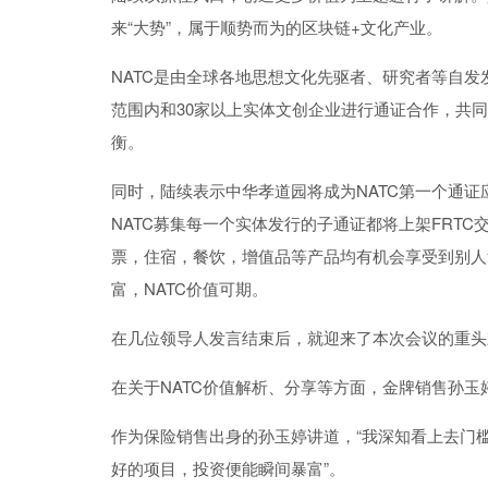
来“大势”，属于顺势而为的区块链+文化产业。
NATC
是由全球各地思想文化先驱者、研究者等自发发
范围内和30家以上实体文创企业进行通证合作，共同
衡。
同时，
陆续
表示
中华孝道园将成为NATC第一个通证
NATC募集每一个实体发行的子通证都将上架FRT
票，住宿，餐饮，增值品等产品均有机会享受到别人
富，NATC价值可期。
在几位
领导人发言结束后，就迎来了本次会议的重头
在关于
NATC
价值解析
、分享等
方
面，金牌销售孙玉
作为保险销售出身的孙玉婷讲道，“
我
深知
看上去门
好的
项
目，投
资
便能瞬间暴富”。