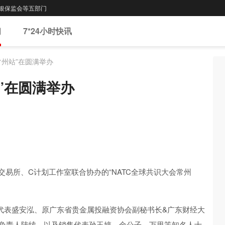
—银保监会等五部门
闻
7*24小时快讯
常州站”在圆满举办
”在圆满举办
交易所
、C
计划工作室
联合
协办
的
“
NATC
全球共识大会常州
代表盛安泓
、
原广东省贵金属投融资协会副秘书长&广东财经大
场负责人陆续
、以及
销
售代表
孙玉婷、
金公子
、
万里
等
知名
人士