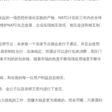
起的一场思想价值化实验的产物。NATC计划在三年内在全球
维护NATC生态发展，企业实现相互依托、相互促进和相互制
应用节点
，
未来每一个实体节点都会发行
子通证
。并且会
使用
C交易所刚性兑付，实体锚定
。而
通证可以进行实体消费，景区门
拿不到的折扣价格。随着市场的热度不断加强
应用场景不断丰
戏，和在座的每一位用户利益息息相关。
婷、金公子以及讲师万里
均
进行了发言。
槛儿很低的工作，想赚大钱是更为艰难的。
而在
币
圈，只要遇到