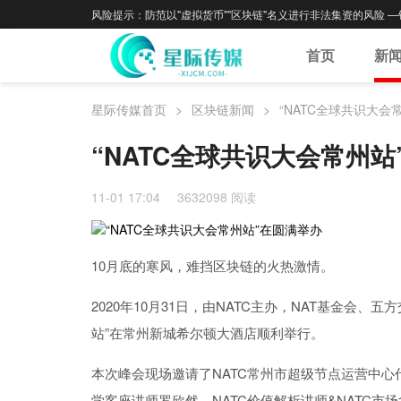
风险提示：防范以"虚拟货币""区块链"名义进行非法集资的风险 
首页
新
星际传媒首页
>
区块链新闻
>
“NATC全球共识大会
“NATC全球共识大会常州站
11-01 17:04
3632098 阅读
10月
底的
寒风，难挡区块链的火热
激情
。
2020年10月
31日
，由NATC
主办，NAT基金会
、
五方
站
”
在常州新城希尔顿大酒店顺利举行。
本次峰会现场邀请了
NATC常州市超级节点运营中心
学客座讲师罗欣然
、
NATC价值解析讲师&NATC市