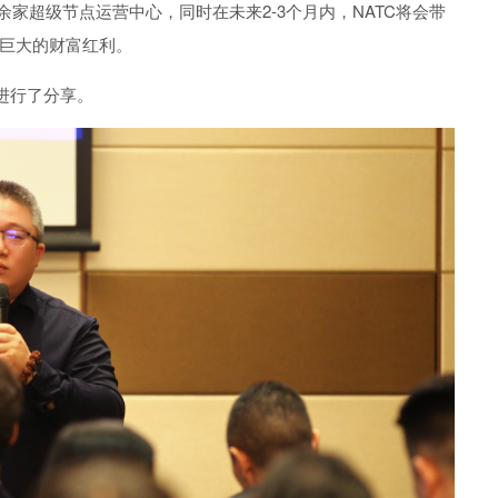
0余家超级节点运营中心，
同时
在未来2-3个月内，NATC将会带
巨大的财富红利。
进行了
分享
。