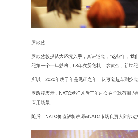
罗欣然
罗欣然教授从大环境入手，其讲述道，“这些年，我
纪第一个十年炒房，08年次贷危机，炒黄金，新世纪
所以，2020年庚子年是见证之年，从弯道超车到换
罗教授表示，
NATC发行以后三年内会在全球范围
应用场景。
随后，
NATC价值
解析讲师&NAT
C
市场负责人陆续
进